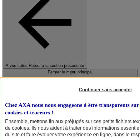
A vos côtés
Retour à la section précédente
Fermer le menu principal
Continuer sans accepter
Chez AXA nous nous engageons à être transparents sur 
cookies et traceurs
!
Ensemble, mettons fin aux préjugés sur ces petits fichiers te
de
cookies
. Ils nous aident à traiter des informations essentie
Préserver la nature et le climat
du site et faire évoluer votre expérience en ligne, dans le resp
Faire avancer la solidarité et l'inclusion