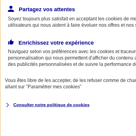
Donner toute leur place aux territoires
Porter l'élan du rugby féminin
Partagez vos attentes
Soyez toujours plus satisfait en acceptant les
cookies
de mes
utilisateurs qui nous aident à faire évoluer nos offres et nos 
Enrichissez votre expérience
Naviguez selon vos préférences avec les
cookies et traceur
personnalisation qui nous permettent d'afficher du contenu a
des publicités personnalisées et de suivre la performance
Vous êtes libre de les accepter, de les refuser comme de cha
allant sur
"Paramétrer mes
cookies
"
Nos actualités
Retour à la section précédente
Consulter notre politique de
cookies
Fermer le menu principal