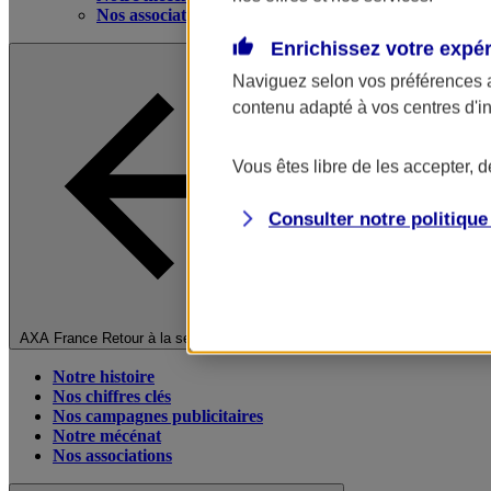
Nos associations
Enrichissez votre expé
Naviguez selon vos préférences 
contenu adapté à vos centres d'i
Vous êtes libre de les accepter, 
Consulter notre politiqu
Fermer le menu principal
AXA France
Retour à la section précédente
Notre histoire
Nos chiffres clés
Nos campagnes publicitaires
Notre mécénat
Nos associations