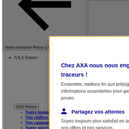
Fermer le menu princip
Notre entreprise
Retour à la section précédente
AXA France
Chez AXA nous nous enga
traceurs
!
Ensemble, mettons fin aux préjugé
informations essentielles pour gar
privée.
AXA France
Partagez vos attentes
Notre histoire
Nos chiffres clés
Soyez toujours plus satisfait en 
Nos campagnes publicitaires
Notre mécénat
nos offres et nos services.