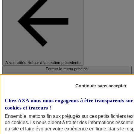
A vos côtés
Retour à la section précédente
Fermer le menu principal
Continuer sans accepter
Chez AXA nous nous engageons à être transparents sur 
cookies et traceurs
!
Ensemble, mettons fin aux préjugés sur ces petits fichiers te
de
cookies
. Ils nous aident à traiter des informations essentie
Préserver la nature et le climat
du site et faire évoluer votre expérience en ligne, dans le resp
Faire avancer la solidarité et l'inclusion