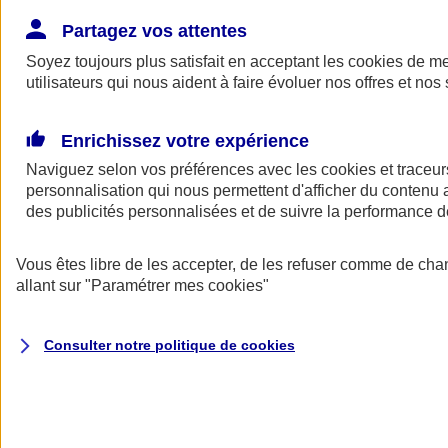
Donner toute leur place aux territoires
Porter l'élan du rugby féminin
Partagez vos attentes
Soyez toujours plus satisfait en acceptant les
cookies
de mes
utilisateurs qui nous aident à faire évoluer nos offres et nos 
Enrichissez votre expérience
Naviguez selon vos préférences avec les
cookies et traceur
personnalisation qui nous permettent d'afficher du contenu a
des publicités personnalisées et de suivre la performance
Vous êtes libre de les accepter, de les refuser comme de cha
allant sur
"Paramétrer mes
cookies
"
Nos actualités
Retour à la section précédente
Consulter notre politique de
cookies
Fermer le menu principal