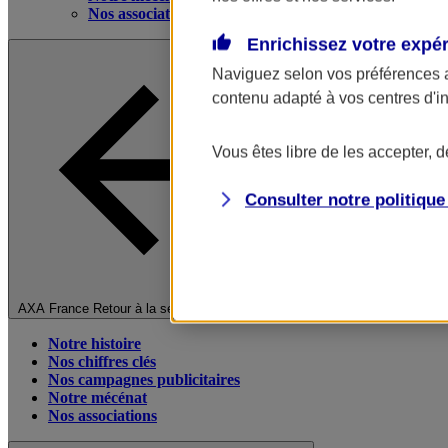
Nos associations
Enrichissez votre expé
Naviguez selon vos préférences 
contenu adapté à vos centres d'i
Vous êtes libre de les accepter, 
Consulter notre politiqu
Fermer le menu principal
AXA France
Retour à la section précédente
Notre histoire
Nos chiffres clés
Nos campagnes publicitaires
Notre mécénat
Nos associations