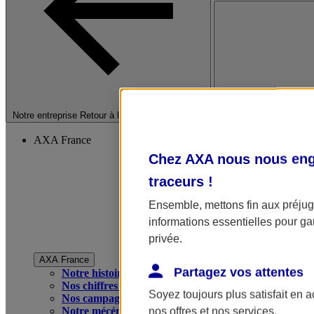
Fermer le menu princip
Notre entreprise
Retour à la section précédente
AXA France
Chez AXA nous nous enga
traceurs
!
Ensemble, mettons fin aux préjugé
informations essentielles pour gar
privée.
AXA France
Partagez vos attentes
Notre histoire
Nos chiffres clés
Soyez toujours plus satisfait en 
Nos campagnes publicitaires
Notre mécénat
nos offres et nos services.