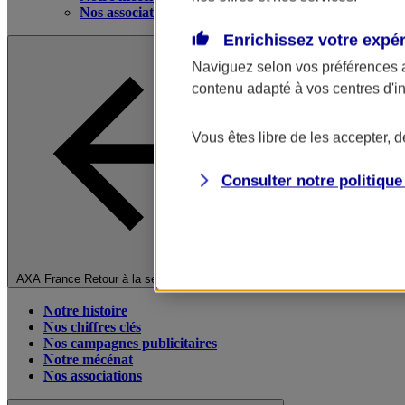
Nos associations
Enrichissez votre expé
Naviguez selon vos préférences 
contenu adapté à vos centres d'i
Vous êtes libre de les accepter, 
Consulter notre politiqu
Fermer le menu principal
AXA France
Retour à la section précédente
Notre histoire
Nos chiffres clés
Nos campagnes publicitaires
Notre mécénat
Nos associations