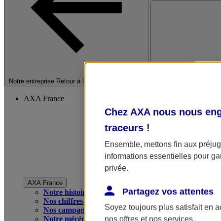
Fermer le menu princip
Notre entreprise
Retour à la section précédente
AXA France
Chez AXA nous nous enga
traceurs
!
Ensemble, mettons fin aux préjugé
informations essentielles pour gar
privée.
AXA France
Partagez vos attentes
Notre histoire
Nos chiffres clés
Soyez toujours plus satisfait en 
Nos campagnes publicitaires
Notre mécénat
nos offres et nos services.