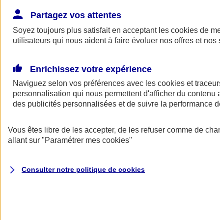
Donner toute leur place aux territoires
Porter l'élan du rugby féminin
Partagez vos attentes
Soyez toujours plus satisfait en acceptant les
cookies
de mes
utilisateurs qui nous aident à faire évoluer nos offres et nos 
Enrichissez votre expérience
Naviguez selon vos préférences avec les
cookies et traceur
personnalisation qui nous permettent d'afficher du contenu a
des publicités personnalisées et de suivre la performance
Vous êtes libre de les accepter, de les refuser comme de cha
allant sur
"Paramétrer mes
cookies
"
Nos actualités
Retour à la section précédente
Consulter notre politique de
cookies
Fermer le menu principal