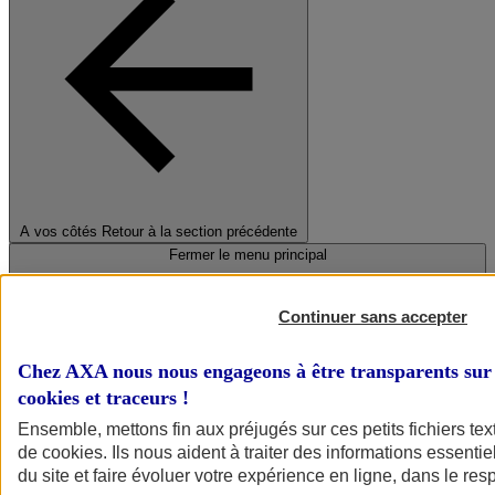
A vos côtés
Retour à la section précédente
Fermer le menu principal
Continuer sans accepter
Chez AXA nous nous engageons à être transparents sur 
cookies et traceurs
!
Ensemble, mettons fin aux préjugés sur ces petits fichiers te
de
cookies
. Ils nous aident à traiter des informations essentie
Préserver la nature et le climat
du site et faire évoluer votre expérience en ligne, dans le resp
Faire avancer la solidarité et l'inclusion