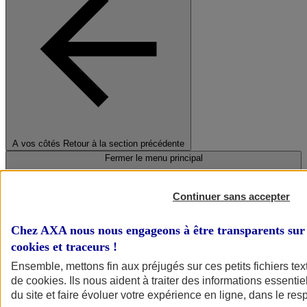
A vos côtés
Retour à la section précédente
Fermer le menu principal
Continuer sans accepter
Chez AXA nous nous engageons à être transparents sur 
cookies et traceurs
!
Ensemble, mettons fin aux préjugés sur ces petits fichiers te
de
cookies
. Ils nous aident à traiter des informations essentie
Préserver la nature et le climat
du site et faire évoluer votre expérience en ligne, dans le resp
Faire avancer la solidarité et l'inclusion