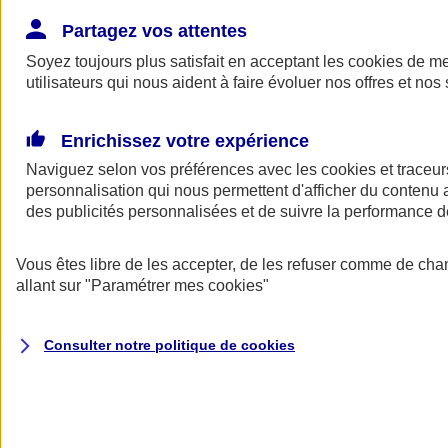
Donner toute leur place aux territoires
Porter l'élan du rugby féminin
Partagez vos attentes
Soyez toujours plus satisfait en acceptant les
cookies
de mes
utilisateurs qui nous aident à faire évoluer nos offres et nos 
Enrichissez votre expérience
Naviguez selon vos préférences avec les
cookies et traceur
personnalisation qui nous permettent d'afficher du contenu a
des publicités personnalisées et de suivre la performance
Vous êtes libre de les accepter, de les refuser comme de cha
allant sur
"Paramétrer mes
cookies
"
Nos actualités
Retour à la section précédente
Consulter notre politique de
cookies
Fermer le menu principal