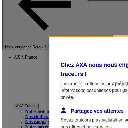
Fermer le menu princip
Notre entreprise
Retour à la section précédente
AXA France
Chez AXA nous nous enga
traceurs
!
Ensemble, mettons fin aux préjugé
informations essentielles pour gar
privée.
AXA France
Partagez vos attentes
Notre histoire
Nos chiffres clés
Soyez toujours plus satisfait en 
Nos campagnes publicitaires
Notre mécénat
nos offres et nos services.