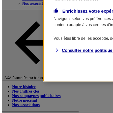
Nos associations
Enrichissez votre expé
Naviguez selon vos préférences 
contenu adapté à vos centres d'i
Vous êtes libre de les accepter, 
Consulter notre politiqu
Fermer le menu principal
AXA France
Retour à la section précédente
Notre histoire
Nos chiffres clés
Nos campagnes publicitaires
Notre mécénat
Nos associations