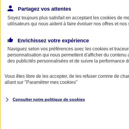
Donner toute leur place aux territoires
Porter l'élan du rugby féminin
Partagez vos attentes
Soyez toujours plus satisfait en acceptant les
cookies
de mes
utilisateurs qui nous aident à faire évoluer nos offres et nos 
Enrichissez votre expérience
Naviguez selon vos préférences avec les
cookies et traceur
personnalisation qui nous permettent d'afficher du contenu a
des publicités personnalisées et de suivre la performance
Vous êtes libre de les accepter, de les refuser comme de cha
allant sur
"Paramétrer mes
cookies
"
Nos actualités
Retour à la section précédente
Consulter notre politique de
cookies
Fermer le menu principal