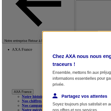
Fermer le menu princip
Notre entreprise
Retour à la section précédente
AXA France
Chez AXA nous nous enga
traceurs
!
Ensemble, mettons fin aux préjugé
informations essentielles pour gar
privée.
AXA France
Partagez vos attentes
Notre histoire
Nos chiffres clés
Soyez toujours plus satisfait en 
Nos campagnes publicitaires
Notre mécénat
nos offres et nos services.