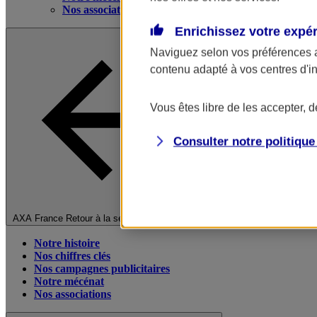
Nos associations
Enrichissez votre expé
Naviguez selon vos préférences 
contenu adapté à vos centres d'i
Vous êtes libre de les accepter, 
Consulter notre politiqu
Fermer le menu principal
AXA France
Retour à la section précédente
Notre histoire
Nos chiffres clés
Nos campagnes publicitaires
Notre mécénat
Nos associations