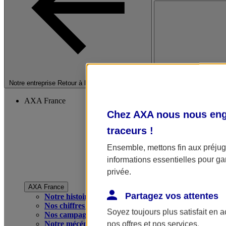
Fermer le menu princip
Notre entreprise
Retour à la section précédente
AXA France
Chez AXA nous nous enga
traceurs
!
Ensemble, mettons fin aux préjugé
informations essentielles pour gar
privée.
AXA France
Partagez vos attentes
Notre histoire
Nos chiffres clés
Soyez toujours plus satisfait en 
Nos campagnes publicitaires
Notre mécénat
nos offres et nos services.