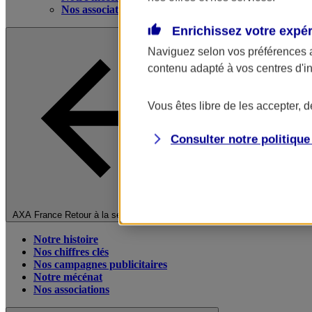
Nos associations
Enrichissez votre expé
Naviguez selon vos préférences 
contenu adapté à vos centres d'i
Vous êtes libre de les accepter, 
Consulter notre politiqu
Fermer le menu principal
AXA France
Retour à la section précédente
Notre histoire
Nos chiffres clés
Nos campagnes publicitaires
Notre mécénat
Nos associations