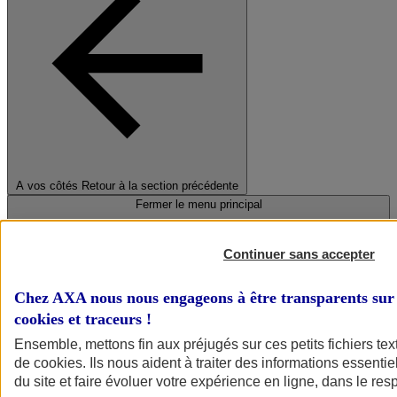
A vos côtés
Retour à la section précédente
Fermer le menu principal
Continuer sans accepter
Chez AXA nous nous engageons à être transparents sur 
cookies et traceurs
!
Ensemble, mettons fin aux préjugés sur ces petits fichiers te
de
cookies
. Ils nous aident à traiter des informations essentie
Préserver la nature et le climat
du site et faire évoluer votre expérience en ligne, dans le resp
Faire avancer la solidarité et l'inclusion