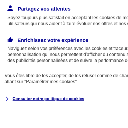
Donner toute leur place aux territoires
Porter l'élan du rugby féminin
Partagez vos attentes
Soyez toujours plus satisfait en acceptant les
cookies
de mes
utilisateurs qui nous aident à faire évoluer nos offres et nos 
Enrichissez votre expérience
Naviguez selon vos préférences avec les
cookies et traceur
personnalisation qui nous permettent d'afficher du contenu a
des publicités personnalisées et de suivre la performance
Vous êtes libre de les accepter, de les refuser comme de cha
allant sur
"Paramétrer mes
cookies
"
Nos actualités
Retour à la section précédente
Consulter notre politique de
cookies
Fermer le menu principal