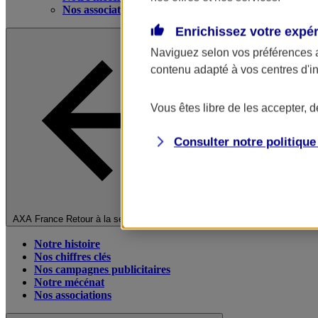
Nos associations
Enrichissez votre expé
Naviguez selon vos préférences 
contenu adapté à vos centres d'i
Vous êtes libre de les accepter, 
Consulter notre politiqu
Fermer le menu principal
AXA France
Retour à la section précédente
Notre histoire
Nos chiffres clés
Nos campagnes publicitaires
Notre mécénat
Nos associations