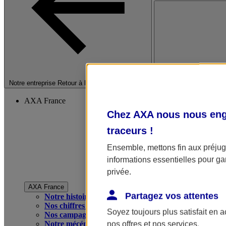
Fermer le menu princip
Notre entreprise
Retour à la section précédente
AXA France
Chez AXA nous nous enga
traceurs
!
Ensemble, mettons fin aux préjugé
informations essentielles pour gar
privée.
AXA France
Partagez vos attentes
Notre histoire
Nos chiffres clés
Soyez toujours plus satisfait en 
Nos campagnes publicitaires
Notre mécénat
nos offres et nos services.