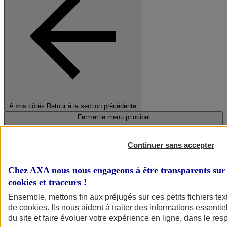
A vos côtés
Retour à la section précédente
Fermer le menu principal
Continuer sans accepter
Chez AXA nous nous engageons à être transparents sur 
cookies et traceurs
!
Ensemble, mettons fin aux préjugés sur ces petits fichiers te
de
cookies
. Ils nous aident à traiter des informations essentie
Préserver la nature et le climat
du site et faire évoluer votre expérience en ligne, dans le resp
Faire avancer la solidarité et l'inclusion