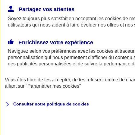
Donner toute leur place aux territoires
Porter l'élan du rugby féminin
Partagez vos attentes
Soyez toujours plus satisfait en acceptant les
cookies
de mes
utilisateurs qui nous aident à faire évoluer nos offres et nos 
Enrichissez votre expérience
Naviguez selon vos préférences avec les
cookies et traceur
personnalisation qui nous permettent d'afficher du contenu a
des publicités personnalisées et de suivre la performance
Vous êtes libre de les accepter, de les refuser comme de cha
allant sur
"Paramétrer mes
cookies
"
Nos actualités
Retour à la section précédente
Consulter notre politique de
cookies
Fermer le menu principal