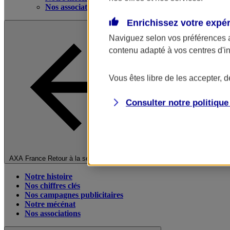
Nos associations
Enrichissez votre expé
Naviguez selon vos préférences 
contenu adapté à vos centres d'i
Vous êtes libre de les accepter, 
Consulter notre politiqu
Fermer le menu principal
AXA France
Retour à la section précédente
Notre histoire
Nos chiffres clés
Nos campagnes publicitaires
Notre mécénat
Nos associations