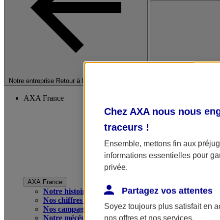
Fermer le menu princip
Notre entreprise
Retour à la section précédente
AXA France
Chez AXA nous nous enga
traceurs
!
Ensemble, mettons fin aux préjugé
informations essentielles pour gar
privée.
AXA France
Partagez vos attentes
Notre histoire
Nos chiffres clés
Soyez toujours plus satisfait en 
Nos campagnes publicitaires
Notre mécénat
nos offres et nos services.