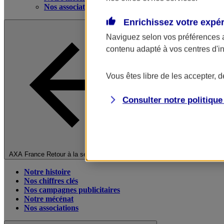
Nos associations
Enrichissez votre expé
Naviguez selon vos préférences 
contenu adapté à vos centres d'i
Vous êtes libre de les accepter, 
Consulter notre politiqu
Fermer le menu principal
AXA France
Retour à la section précédente
Notre histoire
Nos chiffres clés
Nos campagnes publicitaires
Notre mécénat
Nos associations