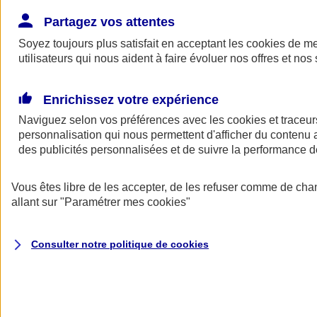
Donner toute leur place aux territoires
Porter l'élan du rugby féminin
Partagez vos attentes
Soyez toujours plus satisfait en acceptant les
cookies
de mes
utilisateurs qui nous aident à faire évoluer nos offres et nos 
Enrichissez votre expérience
Naviguez selon vos préférences avec les
cookies et traceur
personnalisation qui nous permettent d'afficher du contenu a
des publicités personnalisées et de suivre la performance
Vous êtes libre de les accepter, de les refuser comme de cha
allant sur
"Paramétrer mes
cookies
"
Nos actualités
Retour à la section précédente
Consulter notre politique de
cookies
Fermer le menu principal