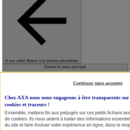
A vos côtés
Retour à la section précédente
Fermer le menu principal
Continuer sans accepter
Chez AXA nous nous engageons à être transparents sur 
cookies et traceurs
!
Ensemble, mettons fin aux préjugés sur ces petits fichiers te
de
cookies
. Ils nous aident à traiter des informations essentie
Préserver la nature et le climat
du site et faire évoluer votre expérience en ligne, dans le resp
Faire avancer la solidarité et l'inclusion