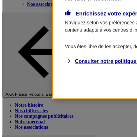
Nos associations
Enrichissez votre expé
Naviguez selon vos préférences 
contenu adapté à vos centres d'i
Vous êtes libre de les accepter, 
Consulter notre politiqu
Fermer le menu principal
AXA France
Retour à la section précédente
Notre histoire
Nos chiffres clés
Nos campagnes publicitaires
Notre mécénat
Nos associations