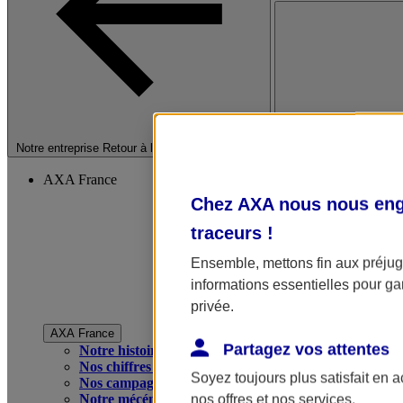
Fermer le menu princip
Notre entreprise
Retour à la section précédente
AXA France
Chez AXA nous nous enga
traceurs
!
Ensemble, mettons fin aux préjugé
informations essentielles pour gar
privée.
AXA France
Partagez vos attentes
Notre histoire
Nos chiffres clés
Soyez toujours plus satisfait en 
Nos campagnes publicitaires
Notre mécénat
nos offres et nos services.