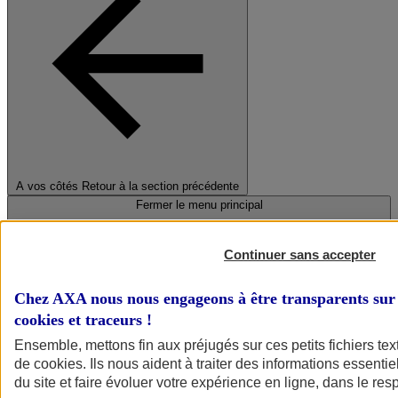
A vos côtés
Retour à la section précédente
Fermer le menu principal
Continuer sans accepter
Chez AXA nous nous engageons à être transparents sur 
cookies et traceurs
!
Ensemble, mettons fin aux préjugés sur ces petits fichiers te
de
cookies
. Ils nous aident à traiter des informations essentie
Préserver la nature et le climat
du site et faire évoluer votre expérience en ligne, dans le resp
Faire avancer la solidarité et l'inclusion