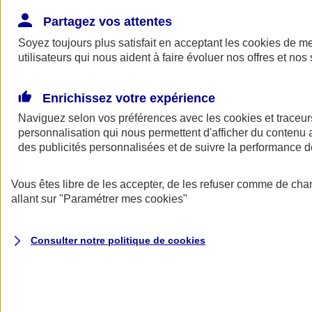
Donner toute leur place aux territoires
Porter l'élan du rugby féminin
Partagez vos attentes
Soyez toujours plus satisfait en acceptant les
cookies
de mes
utilisateurs qui nous aident à faire évoluer nos offres et nos 
Enrichissez votre expérience
Naviguez selon vos préférences avec les
cookies et traceur
personnalisation qui nous permettent d'afficher du contenu a
des publicités personnalisées et de suivre la performance
Vous êtes libre de les accepter, de les refuser comme de cha
allant sur
"Paramétrer mes
cookies
"
Nos actualités
Retour à la section précédente
Consulter notre politique de
cookies
Fermer le menu principal