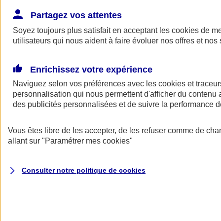
Donner toute leur place aux territoires
Porter l'élan du rugby féminin
Partagez vos attentes
Soyez toujours plus satisfait en acceptant les
cookies
de mes
utilisateurs qui nous aident à faire évoluer nos offres et nos 
Enrichissez votre expérience
Naviguez selon vos préférences avec les
cookies et traceur
personnalisation qui nous permettent d'afficher du contenu a
des publicités personnalisées et de suivre la performance
Vous êtes libre de les accepter, de les refuser comme de cha
allant sur
"Paramétrer mes
cookies
"
Nos actualités
Retour à la section précédente
Consulter notre politique de
cookies
Fermer le menu principal