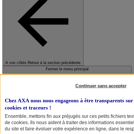
A vos côtés
Retour à la section précédente
Fermer le menu principal
Continuer sans accepter
Chez AXA nous nous engageons à être transparents sur 
cookies et traceurs
!
Ensemble, mettons fin aux préjugés sur ces petits fichiers te
de
cookies
. Ils nous aident à traiter des informations essentie
Préserver la nature et le climat
du site et faire évoluer votre expérience en ligne, dans le resp
Faire avancer la solidarité et l'inclusion