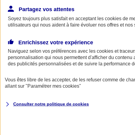
Donner toute leur place aux territoires
Porter l'élan du rugby féminin
Partagez vos attentes
Soyez toujours plus satisfait en acceptant les
cookies
de mes
utilisateurs qui nous aident à faire évoluer nos offres et nos 
Enrichissez votre expérience
Naviguez selon vos préférences avec les
cookies et traceur
personnalisation qui nous permettent d'afficher du contenu a
des publicités personnalisées et de suivre la performance
Vous êtes libre de les accepter, de les refuser comme de cha
allant sur
"Paramétrer mes
cookies
"
Nos actualités
Retour à la section précédente
Consulter notre politique de
cookies
Fermer le menu principal