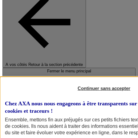
A vos côtés
Retour à la section précédente
Fermer le menu principal
Continuer sans accepter
Chez AXA nous nous engageons à être transparents sur 
cookies et traceurs
!
Ensemble, mettons fin aux préjugés sur ces petits fichiers te
de
cookies
. Ils nous aident à traiter des informations essentie
Préserver la nature et le climat
du site et faire évoluer votre expérience en ligne, dans le resp
Faire avancer la solidarité et l'inclusion