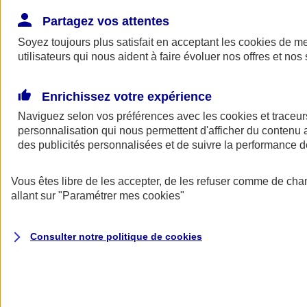
Donner toute leur place aux territoires
Porter l'élan du rugby féminin
Partagez vos attentes
Soyez toujours plus satisfait en acceptant les
cookies
de mes
utilisateurs qui nous aident à faire évoluer nos offres et nos 
Enrichissez votre expérience
Naviguez selon vos préférences avec les
cookies et traceur
personnalisation qui nous permettent d'afficher du contenu a
des publicités personnalisées et de suivre la performance
Vous êtes libre de les accepter, de les refuser comme de cha
allant sur
"Paramétrer mes
cookies
"
Nos actualités
Retour à la section précédente
Consulter notre politique de
cookies
Fermer le menu principal