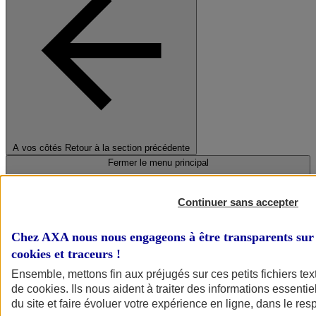
A vos côtés
Retour à la section précédente
Fermer le menu principal
Continuer sans accepter
Chez AXA nous nous engageons à être transparents sur 
cookies et traceurs
!
Ensemble, mettons fin aux préjugés sur ces petits fichiers te
de
cookies
. Ils nous aident à traiter des informations essentie
Préserver la nature et le climat
du site et faire évoluer votre expérience en ligne, dans le resp
Faire avancer la solidarité et l'inclusion