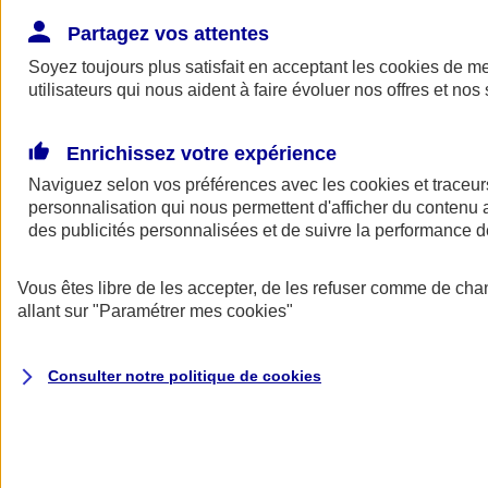
Donner toute leur place aux territoires
Porter l'élan du rugby féminin
Partagez vos attentes
Soyez toujours plus satisfait en acceptant les
cookies
de mes
utilisateurs qui nous aident à faire évoluer nos offres et nos 
Enrichissez votre expérience
Naviguez selon vos préférences avec les
cookies et traceur
personnalisation qui nous permettent d'afficher du contenu a
des publicités personnalisées et de suivre la performance
Vous êtes libre de les accepter, de les refuser comme de cha
allant sur
"Paramétrer mes
cookies
"
Nos actualités
Retour à la section précédente
Consulter notre politique de
cookies
Fermer le menu principal