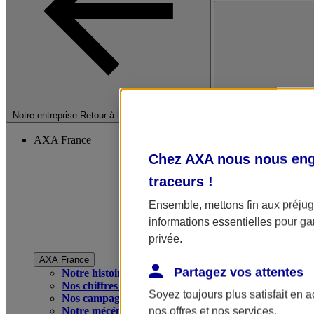
Fermer le menu princip
Notre entreprise
Retour à la section précédente
AXA France
Chez AXA nous nous enga
traceurs
!
Ensemble, mettons fin aux préjugé
informations essentielles pour gar
privée.
AXA France
Partagez vos attentes
Notre histoire
Nos chiffres clés
Soyez toujours plus satisfait en 
Nos campagnes publicitaires
Notre mécénat
nos offres et nos services.