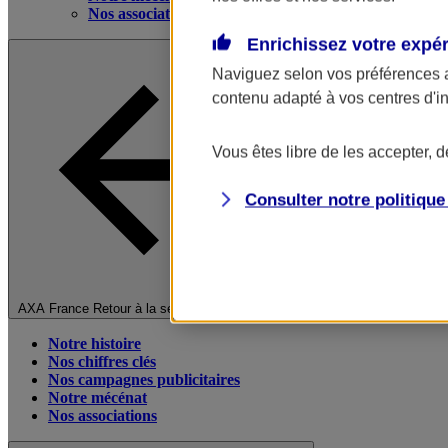
Nos associations
Enrichissez votre expé
Naviguez selon vos préférences 
contenu adapté à vos centres d'i
Vous êtes libre de les accepter, 
Consulter notre politiqu
Fermer le menu principal
AXA France
Retour à la section précédente
Notre histoire
Nos chiffres clés
Nos campagnes publicitaires
Notre mécénat
Nos associations