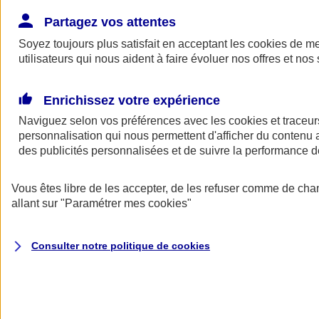
Donner toute leur place aux territoires
Porter l'élan du rugby féminin
Partagez vos attentes
Soyez toujours plus satisfait en acceptant les
cookies
de mes
utilisateurs qui nous aident à faire évoluer nos offres et nos 
Enrichissez votre expérience
Naviguez selon vos préférences avec les
cookies et traceur
personnalisation qui nous permettent d'afficher du contenu a
des publicités personnalisées et de suivre la performance
Vous êtes libre de les accepter, de les refuser comme de cha
allant sur
"Paramétrer mes
cookies
"
Nos actualités
Retour à la section précédente
Consulter notre politique de
cookies
Fermer le menu principal