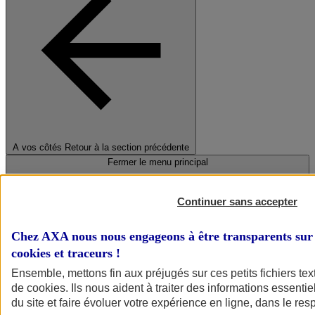
A vos côtés
Retour à la section précédente
Fermer le menu principal
Continuer sans accepter
Chez AXA nous nous engageons à être transparents sur 
cookies et traceurs
!
Ensemble, mettons fin aux préjugés sur ces petits fichiers te
de
cookies
. Ils nous aident à traiter des informations essentie
Préserver la nature et le climat
du site et faire évoluer votre expérience en ligne, dans le resp
Faire avancer la solidarité et l'inclusion