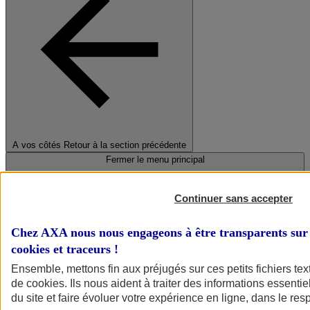
A vos côtés
Retour à la section précédente
Fermer le menu principal
Continuer sans accepter
Chez AXA nous nous engageons à être transparents sur 
cookies et traceurs
!
Ensemble, mettons fin aux préjugés sur ces petits fichiers te
de
cookies
. Ils nous aident à traiter des informations essentie
Préserver la nature et le climat
du site et faire évoluer votre expérience en ligne, dans le resp
Faire avancer la solidarité et l'inclusion