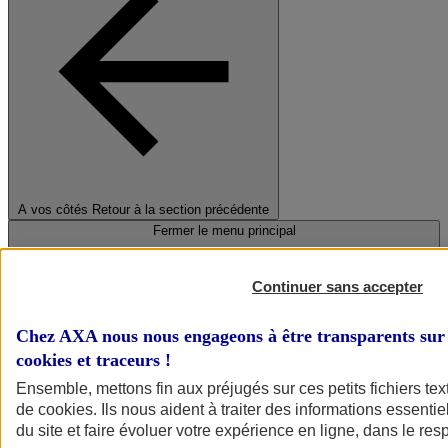
A vos côtés
Retour à la section précédente
Fermer le menu principal
Continuer sans accepter
Chez AXA nous nous engageons à être transparents sur 
cookies et traceurs
!
Ensemble, mettons fin aux préjugés sur ces petits fichiers te
de
cookies
. Ils nous aident à traiter des informations essentie
Préserver la nature et le climat
du site et faire évoluer votre expérience en ligne, dans le resp
Faire avancer la solidarité et l'inclusion