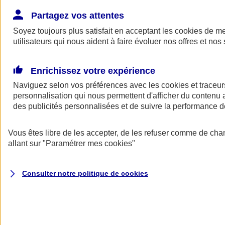
Donner toute leur place aux territoires
Porter l'élan du rugby féminin
Partagez vos attentes
Soyez toujours plus satisfait en acceptant les
cookies
de mes
utilisateurs qui nous aident à faire évoluer nos offres et nos 
Enrichissez votre expérience
Naviguez selon vos préférences avec les
cookies et traceur
personnalisation qui nous permettent d'afficher du contenu a
des publicités personnalisées et de suivre la performance
Vous êtes libre de les accepter, de les refuser comme de cha
allant sur
"Paramétrer mes
cookies
"
Nos actualités
Retour à la section précédente
Consulter notre politique de
cookies
Fermer le menu principal