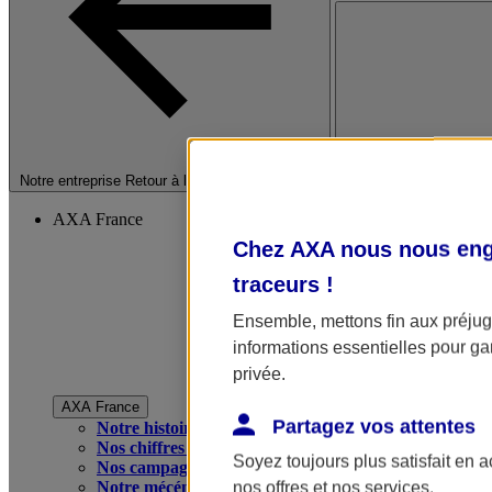
Fermer le menu princip
Notre entreprise
Retour à la section précédente
AXA France
Chez AXA nous nous enga
traceurs
!
Ensemble, mettons fin aux préjugé
informations essentielles pour gar
privée.
AXA France
Partagez vos attentes
Notre histoire
Nos chiffres clés
Soyez toujours plus satisfait en 
Nos campagnes publicitaires
Notre mécénat
nos offres et nos services.