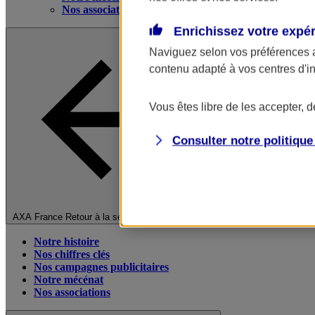
Nos associations
Enrichissez votre expé
Naviguez selon vos préférences 
contenu adapté à vos centres d'i
Vous êtes libre de les accepter, 
Consulter notre politiqu
Fermer le menu principal
AXA France
Retour à la section précédente
Notre histoire
Nos chiffres clés
Nos campagnes publicitaires
Notre mécénat
Nos associations