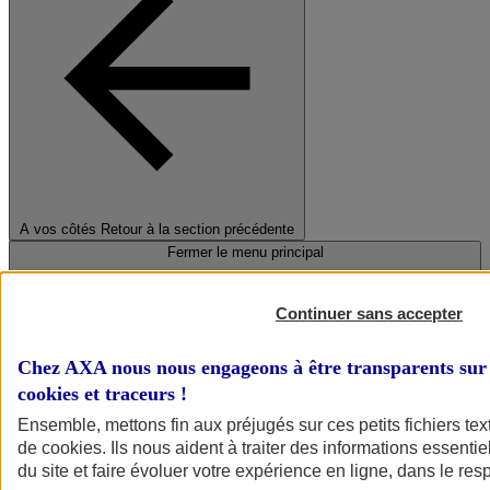
A vos côtés
Retour à la section précédente
Fermer le menu principal
Continuer sans accepter
Chez AXA nous nous engageons à être transparents sur 
cookies et traceurs
!
Ensemble, mettons fin aux préjugés sur ces petits fichiers te
de
cookies
. Ils nous aident à traiter des informations essentie
Préserver la nature et le climat
du site et faire évoluer votre expérience en ligne, dans le resp
Faire avancer la solidarité et l'inclusion