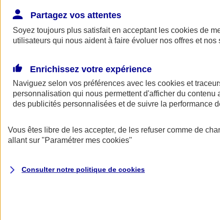
Donner toute leur place aux territoires
Porter l'élan du rugby féminin
Partagez vos attentes
Soyez toujours plus satisfait en acceptant les
cookies
de mes
utilisateurs qui nous aident à faire évoluer nos offres et nos 
Enrichissez votre expérience
Naviguez selon vos préférences avec les
cookies et traceur
personnalisation qui nous permettent d'afficher du contenu a
des publicités personnalisées et de suivre la performance
Vous êtes libre de les accepter, de les refuser comme de cha
allant sur
"Paramétrer mes
cookies
"
Nos actualités
Retour à la section précédente
Consulter notre politique de
cookies
Fermer le menu principal