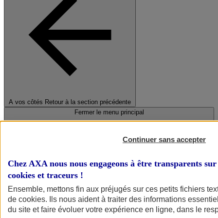
A vos côtés
Retour à la section précédente
Fermer le menu principal
Continuer sans accepter
Chez AXA nous nous engageons à être transparents sur 
cookies et traceurs
!
Ensemble, mettons fin aux préjugés sur ces petits fichiers te
de
cookies
. Ils nous aident à traiter des informations essentie
Préserver la nature et le climat
du site et faire évoluer votre expérience en ligne, dans le resp
Faire avancer la solidarité et l'inclusion