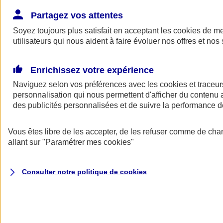
Donner toute leur place aux territoires
Porter l'élan du rugby féminin
Partagez vos attentes
Soyez toujours plus satisfait en acceptant les
cookies
de mes
utilisateurs qui nous aident à faire évoluer nos offres et nos 
Enrichissez votre expérience
Naviguez selon vos préférences avec les
cookies et traceur
personnalisation qui nous permettent d'afficher du contenu a
des publicités personnalisées et de suivre la performance
Vous êtes libre de les accepter, de les refuser comme de cha
allant sur
"Paramétrer mes
cookies
"
Nos actualités
Retour à la section précédente
Consulter notre politique de
cookies
Fermer le menu principal