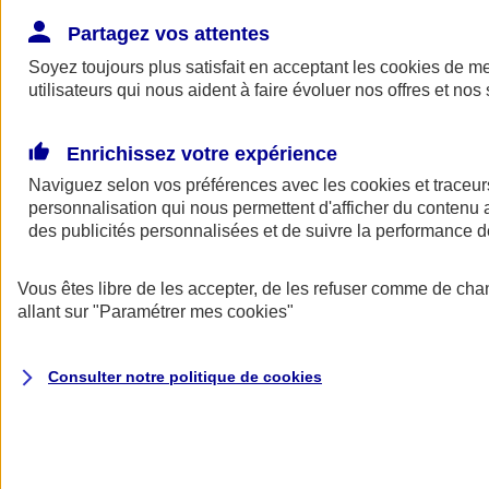
Donner toute leur place aux territoires
Porter l'élan du rugby féminin
Partagez vos attentes
Soyez toujours plus satisfait en acceptant les
cookies
de mes
utilisateurs qui nous aident à faire évoluer nos offres et nos 
Enrichissez votre expérience
Naviguez selon vos préférences avec les
cookies et traceur
personnalisation qui nous permettent d'afficher du contenu a
des publicités personnalisées et de suivre la performance
Vous êtes libre de les accepter, de les refuser comme de cha
allant sur
"Paramétrer mes
cookies
"
Nos actualités
Retour à la section précédente
Consulter notre politique de
cookies
Fermer le menu principal