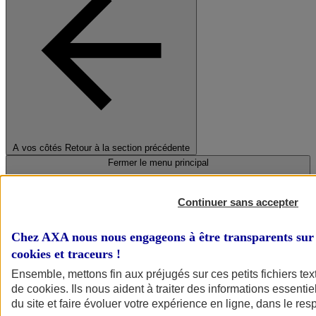
A vos côtés
Retour à la section précédente
Fermer le menu principal
Continuer sans accepter
Chez AXA nous nous engageons à être transparents sur 
cookies et traceurs
!
Ensemble, mettons fin aux préjugés sur ces petits fichiers te
de
cookies
. Ils nous aident à traiter des informations essentie
Préserver la nature et le climat
du site et faire évoluer votre expérience en ligne, dans le resp
Faire avancer la solidarité et l'inclusion