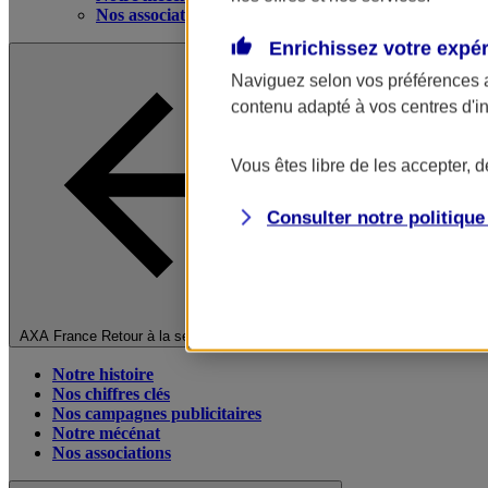
Nos associations
Enrichissez votre expé
Naviguez selon vos préférences 
contenu adapté à vos centres d'i
Vous êtes libre de les accepter, 
Consulter notre politiqu
Fermer le menu principal
AXA France
Retour à la section précédente
Notre histoire
Nos chiffres clés
Nos campagnes publicitaires
Notre mécénat
Nos associations