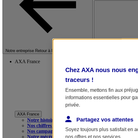
Fermer le menu princip
Notre entreprise
Retour à la section précédente
AXA France
Chez AXA nous nous enga
traceurs
!
Ensemble, mettons fin aux préjugé
informations essentielles pour gar
privée.
AXA France
Partagez vos attentes
Notre histoire
Nos chiffres clés
Soyez toujours plus satisfait en 
Nos campagnes publicitaires
Notre mécénat
nos offres et nos services.