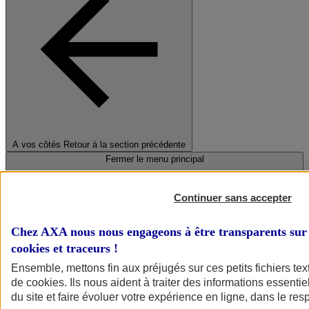
A vos côtés
Retour à la section précédente
Fermer le menu principal
Continuer sans accepter
Chez AXA nous nous engageons à être transparents sur 
cookies et traceurs
!
Ensemble, mettons fin aux préjugés sur ces petits fichiers te
de
cookies
. Ils nous aident à traiter des informations essentie
Préserver la nature et le climat
du site et faire évoluer votre expérience en ligne, dans le resp
Faire avancer la solidarité et l'inclusion