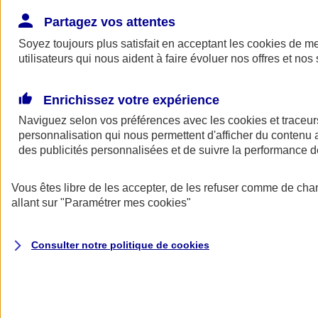
Donner toute leur place aux territoires
Porter l'élan du rugby féminin
Partagez vos attentes
Soyez toujours plus satisfait en acceptant les
cookies
de mes
utilisateurs qui nous aident à faire évoluer nos offres et nos 
Enrichissez votre expérience
Naviguez selon vos préférences avec les
cookies et traceur
personnalisation qui nous permettent d'afficher du contenu a
des publicités personnalisées et de suivre la performance
Vous êtes libre de les accepter, de les refuser comme de cha
allant sur
"Paramétrer mes
cookies
"
Nos actualités
Retour à la section précédente
Consulter notre politique de
cookies
Fermer le menu principal