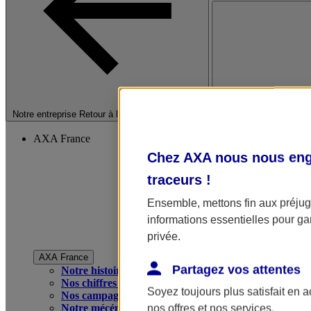
Fermer le menu princip
Notre entreprise
Retour à la section précédente
AXA France
Chez AXA nous nous enga
traceurs
!
Ensemble, mettons fin aux préjugé
informations essentielles pour gar
privée.
AXA France
Partagez vos attentes
Notre histoire
Nos chiffres clés
Soyez toujours plus satisfait en 
Nos campagnes publicitaires
Notre mécénat
nos offres et nos services.