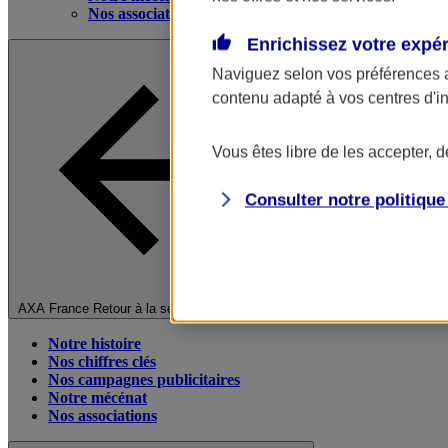
Nos associations
Enrichissez votre expé
Naviguez selon vos préférences 
contenu adapté à vos centres d'i
Vous êtes libre de les accepter, 
Consulter notre politiqu
Fermer le menu principal
AXA France
Retour à la section précédente
Notre histoire
Nos chiffres clés
Nos campagnes publicitaires
Notre mécénat
Nos associations