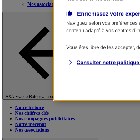
Nos associations
Enrichissez votre expé
Naviguez selon vos préférences 
contenu adapté à vos centres d'i
Vous êtes libre de les accepter, 
Consulter notre politiqu
Fermer le menu principal
AXA France
Retour à la section précédente
Notre histoire
Nos chiffres clés
Nos campagnes publicitaires
Notre mécénat
Nos associations