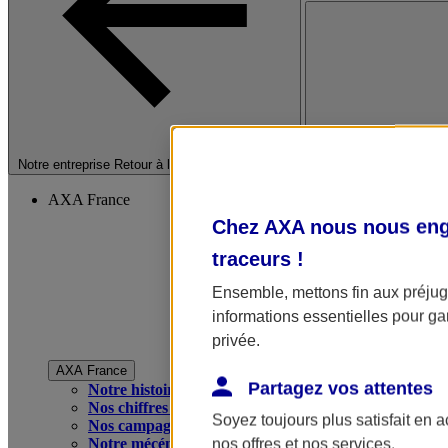
Fermer le menu princip
Notre entreprise
Retour à la section précédente
AXA France
Chez AXA nous nous enga
traceurs
!
Ensemble, mettons fin aux préjugé
informations essentielles pour gar
privée.
AXA France
Partagez vos attentes
Notre histoire
Nos chiffres clés
Soyez toujours plus satisfait en 
Nos campagnes publicitaires
Notre mécénat
nos offres et nos services.