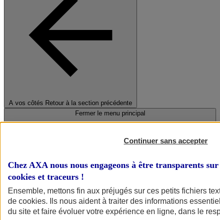
A vos côtés
Retour à la section précédente
Fermer le menu principal
Continuer sans accepter
Chez AXA nous nous engageons à être transparents sur 
cookies et traceurs
!
Ensemble, mettons fin aux préjugés sur ces petits fichiers te
de
cookies
. Ils nous aident à traiter des informations essentie
Préserver la nature et le climat
du site et faire évoluer votre expérience en ligne, dans le resp
Faire avancer la solidarité et l'inclusion