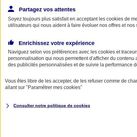
Donner toute leur place aux territoires
Porter l'élan du rugby féminin
Partagez vos attentes
Soyez toujours plus satisfait en acceptant les
cookies
de mes
utilisateurs qui nous aident à faire évoluer nos offres et nos 
Enrichissez votre expérience
Naviguez selon vos préférences avec les
cookies et traceur
personnalisation qui nous permettent d'afficher du contenu a
des publicités personnalisées et de suivre la performance
Vous êtes libre de les accepter, de les refuser comme de cha
allant sur
"Paramétrer mes
cookies
"
Nos actualités
Retour à la section précédente
Consulter notre politique de
cookies
Fermer le menu principal