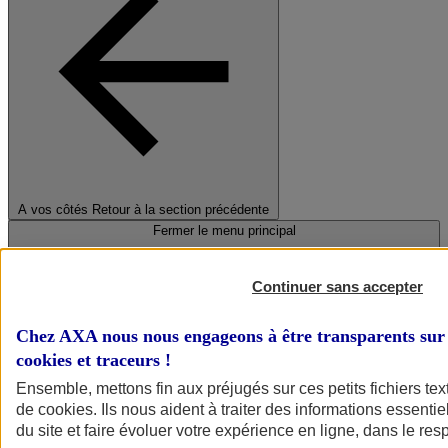
A vos côtés
Retour à la section précédente
Fermer le menu principal
Continuer sans accepter
Chez AXA nous nous engageons à être transparents sur 
cookies et traceurs
!
Ensemble, mettons fin aux préjugés sur ces petits fichiers te
de
cookies
. Ils nous aident à traiter des informations essentie
Préserver la nature et le climat
du site et faire évoluer votre expérience en ligne, dans le resp
Faire avancer la solidarité et l'inclusion