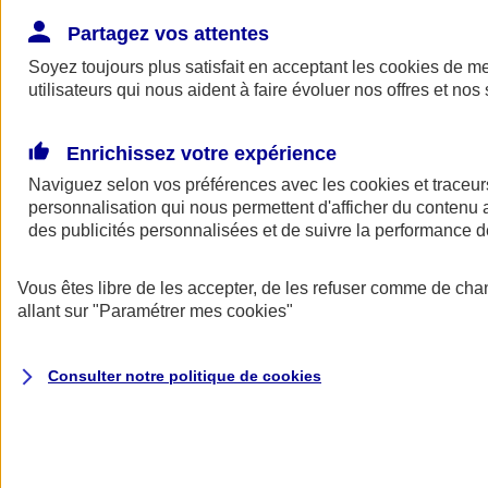
Donner toute leur place aux territoires
Porter l'élan du rugby féminin
Partagez vos attentes
Soyez toujours plus satisfait en acceptant les
cookies
de mes
utilisateurs qui nous aident à faire évoluer nos offres et nos 
Enrichissez votre expérience
Naviguez selon vos préférences avec les
cookies et traceur
personnalisation qui nous permettent d'afficher du contenu a
des publicités personnalisées et de suivre la performance
Vous êtes libre de les accepter, de les refuser comme de cha
allant sur
"Paramétrer mes
cookies
"
Nos actualités
Retour à la section précédente
Consulter notre politique de
cookies
Fermer le menu principal