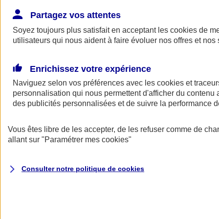
Donner toute leur place aux territoires
Porter l'élan du rugby féminin
Partagez vos attentes
Soyez toujours plus satisfait en acceptant les
cookies
de mes
utilisateurs qui nous aident à faire évoluer nos offres et nos 
Enrichissez votre expérience
Naviguez selon vos préférences avec les
cookies et traceur
personnalisation qui nous permettent d'afficher du contenu a
des publicités personnalisées et de suivre la performance
Vous êtes libre de les accepter, de les refuser comme de cha
allant sur
"Paramétrer mes
cookies
"
Nos actualités
Retour à la section précédente
Consulter notre politique de
cookies
Fermer le menu principal