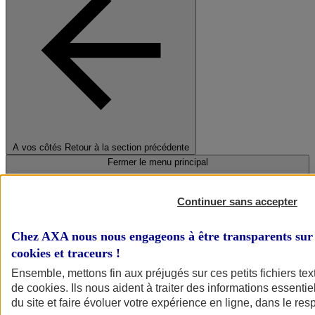
A vos côtés
Retour à la section précédente
Fermer le menu principal
Continuer sans accepter
Chez AXA nous nous engageons à être transparents sur 
cookies et traceurs
!
Ensemble, mettons fin aux préjugés sur ces petits fichiers te
de
cookies
. Ils nous aident à traiter des informations essentie
Préserver la nature et le climat
du site et faire évoluer votre expérience en ligne, dans le resp
Faire avancer la solidarité et l'inclusion