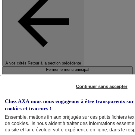
A vos côtés
Retour à la section précédente
Fermer le menu principal
Continuer sans accepter
Chez AXA nous nous engageons à être transparents sur 
cookies et traceurs
!
Ensemble, mettons fin aux préjugés sur ces petits fichiers te
de
cookies
. Ils nous aident à traiter des informations essentie
Préserver la nature et le climat
du site et faire évoluer votre expérience en ligne, dans le resp
Faire avancer la solidarité et l'inclusion