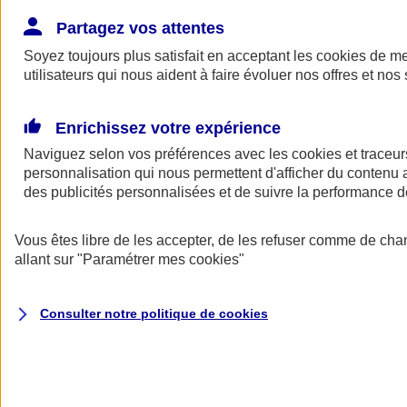
Donner toute leur place aux territoires
Porter l'élan du rugby féminin
Partagez vos attentes
Soyez toujours plus satisfait en acceptant les
cookies
de mes
utilisateurs qui nous aident à faire évoluer nos offres et nos 
Enrichissez votre expérience
Naviguez selon vos préférences avec les
cookies et traceur
personnalisation qui nous permettent d'afficher du contenu a
des publicités personnalisées et de suivre la performance
Vous êtes libre de les accepter, de les refuser comme de cha
allant sur
"Paramétrer mes
cookies
"
Nos actualités
Retour à la section précédente
Consulter notre politique de
cookies
Fermer le menu principal