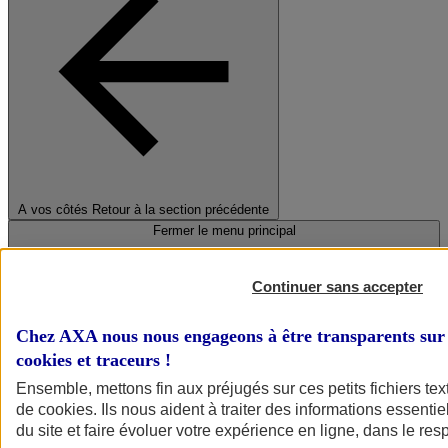
A vos côtés
Retour à la section précédente
Fermer le menu principal
Continuer sans accepter
Chez AXA nous nous engageons à être transparents sur 
cookies et traceurs
!
Ensemble, mettons fin aux préjugés sur ces petits fichiers te
de
cookies
. Ils nous aident à traiter des informations essentie
Préserver la nature et le climat
du site et faire évoluer votre expérience en ligne, dans le resp
Faire avancer la solidarité et l'inclusion