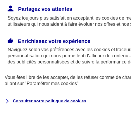
Donner toute leur place aux territoires
Porter l'élan du rugby féminin
Partagez vos attentes
Soyez toujours plus satisfait en acceptant les
cookies
de mes
utilisateurs qui nous aident à faire évoluer nos offres et nos 
Enrichissez votre expérience
Naviguez selon vos préférences avec les
cookies et traceur
personnalisation qui nous permettent d'afficher du contenu a
des publicités personnalisées et de suivre la performance
Vous êtes libre de les accepter, de les refuser comme de cha
allant sur
"Paramétrer mes
cookies
"
Nos actualités
Retour à la section précédente
Consulter notre politique de
cookies
Fermer le menu principal