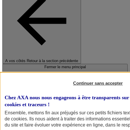
A vos côtés
Retour à la section précédente
Fermer le menu principal
Continuer sans accepter
Chez AXA nous nous engageons à être transparents sur 
cookies et traceurs
!
Ensemble, mettons fin aux préjugés sur ces petits fichiers te
de
cookies
. Ils nous aident à traiter des informations essentie
Préserver la nature et le climat
du site et faire évoluer votre expérience en ligne, dans le resp
Faire avancer la solidarité et l'inclusion