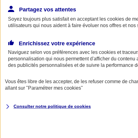
Donner toute leur place aux territoires
Porter l'élan du rugby féminin
Partagez vos attentes
Soyez toujours plus satisfait en acceptant les
cookies
de mes
utilisateurs qui nous aident à faire évoluer nos offres et nos 
Enrichissez votre expérience
Naviguez selon vos préférences avec les
cookies et traceur
personnalisation qui nous permettent d'afficher du contenu a
des publicités personnalisées et de suivre la performance
Vous êtes libre de les accepter, de les refuser comme de cha
allant sur
"Paramétrer mes
cookies
"
Nos actualités
Retour à la section précédente
Consulter notre politique de
cookies
Fermer le menu principal