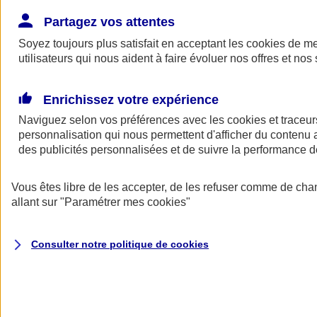
Donner toute leur place aux territoires
Porter l'élan du rugby féminin
Partagez vos attentes
Soyez toujours plus satisfait en acceptant les
cookies
de mes
utilisateurs qui nous aident à faire évoluer nos offres et nos 
Enrichissez votre expérience
Naviguez selon vos préférences avec les
cookies et traceur
personnalisation qui nous permettent d'afficher du contenu a
des publicités personnalisées et de suivre la performance
Vous êtes libre de les accepter, de les refuser comme de cha
allant sur
"Paramétrer mes
cookies
"
Nos actualités
Retour à la section précédente
Consulter notre politique de
cookies
Fermer le menu principal