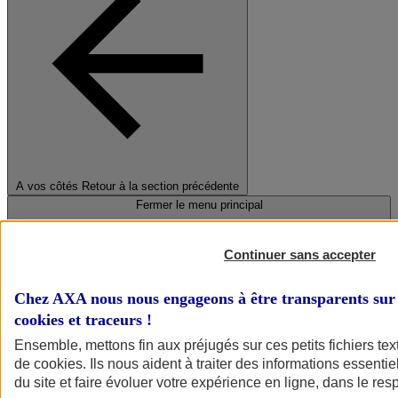
A vos côtés
Retour à la section précédente
Fermer le menu principal
Continuer sans accepter
Chez AXA nous nous engageons à être transparents sur 
cookies et traceurs
!
Ensemble, mettons fin aux préjugés sur ces petits fichiers te
de
cookies
. Ils nous aident à traiter des informations essentie
Préserver la nature et le climat
du site et faire évoluer votre expérience en ligne, dans le resp
Faire avancer la solidarité et l'inclusion