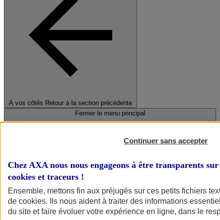
A vos côtés
Retour à la section précédente
Fermer le menu principal
Continuer sans accepter
Chez AXA nous nous engageons à être transparents sur 
cookies et traceurs
!
Ensemble, mettons fin aux préjugés sur ces petits fichiers te
de
cookies
. Ils nous aident à traiter des informations essentie
Préserver la nature et le climat
du site et faire évoluer votre expérience en ligne, dans le resp
Faire avancer la solidarité et l'inclusion