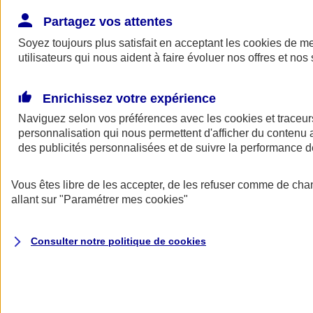
Donner toute leur place aux territoires
Porter l'élan du rugby féminin
Partagez vos attentes
Soyez toujours plus satisfait en acceptant les
cookies
de mes
utilisateurs qui nous aident à faire évoluer nos offres et nos 
Enrichissez votre expérience
Naviguez selon vos préférences avec les
cookies et traceur
personnalisation qui nous permettent d'afficher du contenu a
des publicités personnalisées et de suivre la performance
Vous êtes libre de les accepter, de les refuser comme de cha
allant sur
"Paramétrer mes
cookies
"
Nos actualités
Retour à la section précédente
Consulter notre politique de
cookies
Fermer le menu principal