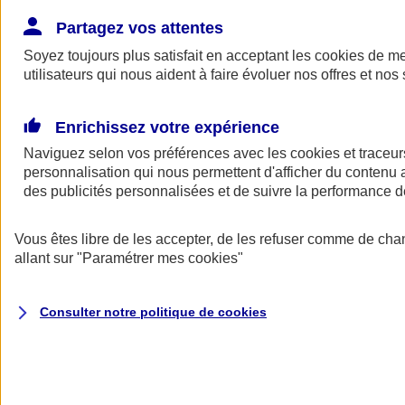
Donner toute leur place aux territoires
Porter l'élan du rugby féminin
Partagez vos attentes
Soyez toujours plus satisfait en acceptant les
cookies
de mes
utilisateurs qui nous aident à faire évoluer nos offres et nos 
Enrichissez votre expérience
Naviguez selon vos préférences avec les
cookies et traceur
personnalisation qui nous permettent d'afficher du contenu a
des publicités personnalisées et de suivre la performance
Vous êtes libre de les accepter, de les refuser comme de cha
allant sur
"Paramétrer mes
cookies
"
Nos actualités
Retour à la section précédente
Consulter notre politique de
cookies
Fermer le menu principal