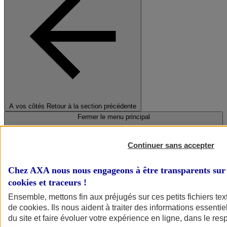
A vos côtés
Retour à la section précédente
Fermer le menu principal
Continuer sans accepter
Chez AXA nous nous engageons à être transparents sur 
cookies et traceurs
!
Ensemble, mettons fin aux préjugés sur ces petits fichiers te
de
cookies
. Ils nous aident à traiter des informations essentie
Préserver la nature et le climat
du site et faire évoluer votre expérience en ligne, dans le resp
Faire avancer la solidarité et l'inclusion