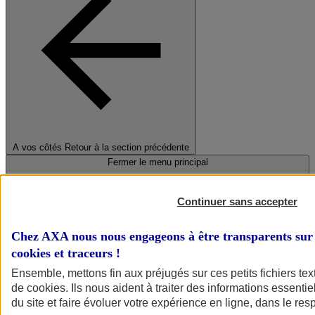
A vos côtés
Retour à la section précédente
Fermer le menu principal
Continuer sans accepter
Chez AXA nous nous engageons à être transparents sur 
cookies et traceurs
!
Ensemble, mettons fin aux préjugés sur ces petits fichiers te
de
cookies
. Ils nous aident à traiter des informations essentie
Préserver la nature et le climat
du site et faire évoluer votre expérience en ligne, dans le resp
Faire avancer la solidarité et l'inclusion