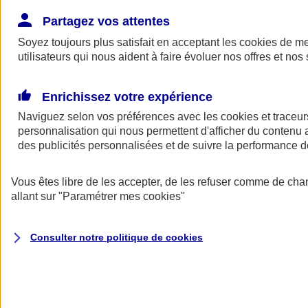
Donner toute leur place aux territoires
Porter l'élan du rugby féminin
Partagez vos attentes
Soyez toujours plus satisfait en acceptant les
cookies
de mes
utilisateurs qui nous aident à faire évoluer nos offres et nos 
Enrichissez votre expérience
Naviguez selon vos préférences avec les
cookies et traceur
personnalisation qui nous permettent d'afficher du contenu a
des publicités personnalisées et de suivre la performance
Vous êtes libre de les accepter, de les refuser comme de cha
allant sur
"Paramétrer mes
cookies
"
Nos actualités
Retour à la section précédente
Consulter notre politique de
cookies
Fermer le menu principal