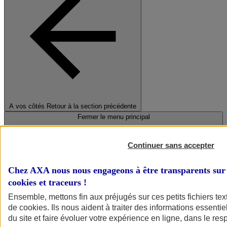
A vos côtés
Retour à la section précédente
Fermer le menu principal
Continuer sans accepter
Chez AXA nous nous engageons à être transparents sur 
cookies et traceurs
!
Ensemble, mettons fin aux préjugés sur ces petits fichiers te
de
cookies
. Ils nous aident à traiter des informations essentie
Préserver la nature et le climat
du site et faire évoluer votre expérience en ligne, dans le resp
Faire avancer la solidarité et l'inclusion