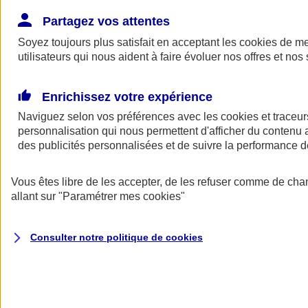
Donner toute leur place aux territoires
Porter l'élan du rugby féminin
Partagez vos attentes
Soyez toujours plus satisfait en acceptant les
cookies
de mes
utilisateurs qui nous aident à faire évoluer nos offres et nos 
Enrichissez votre expérience
Naviguez selon vos préférences avec les
cookies et traceur
personnalisation qui nous permettent d'afficher du contenu a
des publicités personnalisées et de suivre la performance
Vous êtes libre de les accepter, de les refuser comme de cha
allant sur
"Paramétrer mes
cookies
"
Nos actualités
Retour à la section précédente
Consulter notre politique de
cookies
Fermer le menu principal