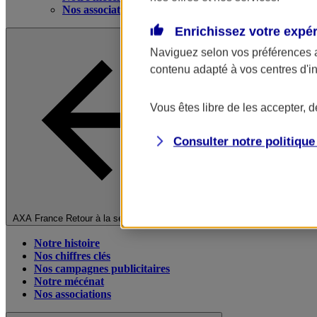
Nos associations
Enrichissez votre expé
Naviguez selon vos préférences 
contenu adapté à vos centres d'i
Vous êtes libre de les accepter, 
Consulter notre politiqu
Fermer le menu principal
AXA France
Retour à la section précédente
Notre histoire
Nos chiffres clés
Nos campagnes publicitaires
Notre mécénat
Nos associations