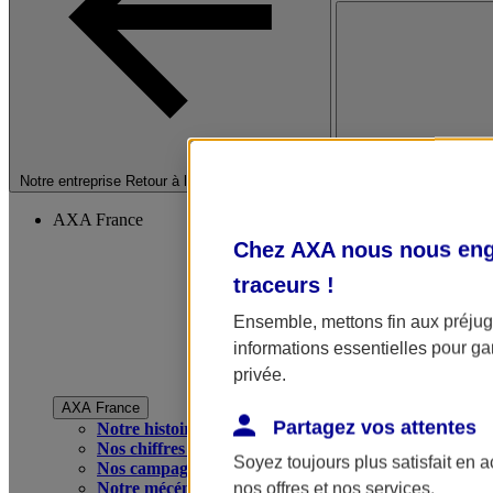
Fermer le menu princip
Notre entreprise
Retour à la section précédente
AXA France
Chez AXA nous nous enga
traceurs
!
Ensemble, mettons fin aux préjugé
informations essentielles pour gar
privée.
AXA France
Partagez vos attentes
Notre histoire
Nos chiffres clés
Soyez toujours plus satisfait en 
Nos campagnes publicitaires
Notre mécénat
nos offres et nos services.