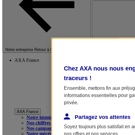
Fermer le menu princip
Notre entreprise
Retour à la section précédente
AXA France
Chez AXA nous nous enga
traceurs
!
Ensemble, mettons fin aux préjugé
informations essentielles pour gar
privée.
AXA France
Partagez vos attentes
Notre histoire
Nos chiffres clés
Soyez toujours plus satisfait en 
Nos campagnes publicitaires
Notre mécénat
nos offres et nos services.