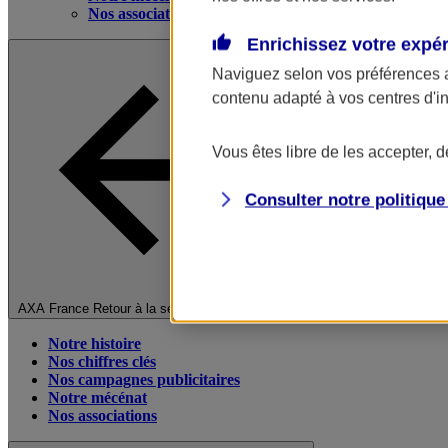
Nos associations
Enrichissez votre expé
Naviguez selon vos préférences 
contenu adapté à vos centres d'i
Vous êtes libre de les accepter, 
Consulter notre politiqu
Fermer le menu principal
AXA France
Retour à la section précédente
Notre histoire
Nos chiffres clés
Nos campagnes publicitaires
Notre mécénat
Nos associations