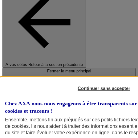
A vos côtés
Retour à la section précédente
Fermer le menu principal
Continuer sans accepter
Chez AXA nous nous engageons à être transparents sur 
cookies et traceurs
!
Ensemble, mettons fin aux préjugés sur ces petits fichiers te
de
cookies
. Ils nous aident à traiter des informations essentie
Préserver la nature et le climat
du site et faire évoluer votre expérience en ligne, dans le resp
Faire avancer la solidarité et l'inclusion