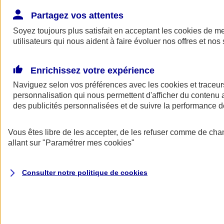
Donner toute leur place aux territoires
Porter l'élan du rugby féminin
Partagez vos attentes
Soyez toujours plus satisfait en acceptant les
cookies
de mes
utilisateurs qui nous aident à faire évoluer nos offres et nos 
Enrichissez votre expérience
Naviguez selon vos préférences avec les
cookies et traceur
personnalisation qui nous permettent d'afficher du contenu a
des publicités personnalisées et de suivre la performance
Vous êtes libre de les accepter, de les refuser comme de cha
allant sur
"Paramétrer mes
cookies
"
Nos actualités
Retour à la section précédente
Consulter notre politique de
cookies
Fermer le menu principal