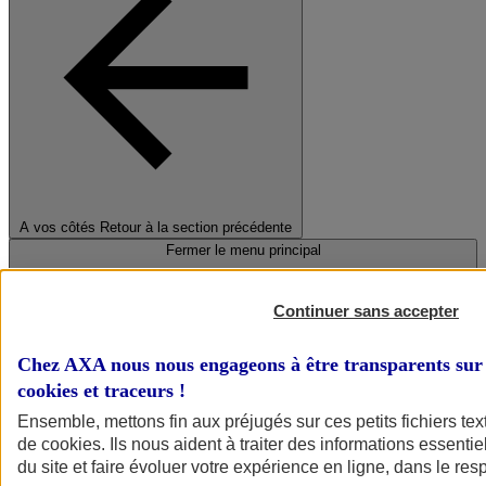
A vos côtés
Retour à la section précédente
Fermer le menu principal
Continuer sans accepter
Chez AXA nous nous engageons à être transparents sur 
cookies et traceurs
!
Ensemble, mettons fin aux préjugés sur ces petits fichiers te
de
cookies
. Ils nous aident à traiter des informations essentie
Préserver la nature et le climat
du site et faire évoluer votre expérience en ligne, dans le resp
Faire avancer la solidarité et l'inclusion