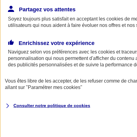
Donner toute leur place aux territoires
Porter l'élan du rugby féminin
Partagez vos attentes
Soyez toujours plus satisfait en acceptant les
cookies
de mes
utilisateurs qui nous aident à faire évoluer nos offres et nos 
Enrichissez votre expérience
Naviguez selon vos préférences avec les
cookies et traceur
personnalisation qui nous permettent d'afficher du contenu a
des publicités personnalisées et de suivre la performance
Vous êtes libre de les accepter, de les refuser comme de cha
allant sur
"Paramétrer mes
cookies
"
Nos actualités
Retour à la section précédente
Consulter notre politique de
cookies
Fermer le menu principal